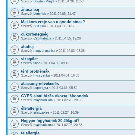
Szerző:
Bogdán Magdi
» 2011.04.26. 11:53
ánusz baj
Szerző:
bemmeb
» 2011.04.08. 21:47
Mekkora ereje van a gondolatnak?
Szerző:
Bull9004
» 2011.04.17. 16:50
cukorbetegség
Szerző:
Csutkababa
» 2011.04.15. 19:20
aludtej
Szerző:
megyerimarika
» 2011.04.03. 08:38
vizsgálat
Szerző:
tibor
» 2011.04.03. 09:42
térd problémák
Szerző:
kycsyerika
» 2011.04.01. 16:35
alacsony növekedés
Szerző:
qspongya
» 2011.03.31. 05:52
GYES alatti hízás okozta lábgondok
Szerző:
majahadzima
» 2011.02.26. 20:55
ételallergia
Szerző:
ialaszakire
» 2011.02.27. 16:39
Hogyan fogyhatnék 20-25kg-ot?
Szerző:
majahadzima
» 2011.02.26. 20:53
tejallergia