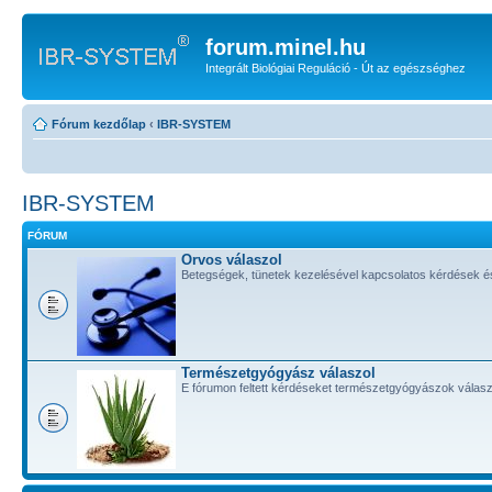
forum.minel.hu
Integrált Biológiai Reguláció - Út az egészséghez
Fórum kezdőlap
‹
IBR-SYSTEM
IBR-SYSTEM
FÓRUM
Orvos válaszol
Betegségek, tünetek kezelésével kapcsolatos kérdések é
Természetgyógyász válaszol
E fórumon feltett kérdéseket természetgyógyászok válasz