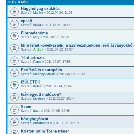
AKTÍV TÉMÁK
Húgyhólyag szűkítés
Szerző:
Marika
» 2012.04.24. 11:06
epekő
Szerző:
kikka
» 2011.12.08. 10:48
Fibroadenóma
Szerző:
Iwry
» 2012.02.03. 22:28
Mire lehet következtetni a szervezetünkben lévő ásványokbó
Szerző:
A. Zoli
» 2011.07.12. 14:07
Térd artrozis
Szerző:
Panni
» 2011.02.07. 17:56
Perifériális neuropátia
Szerző:
Mosonyi Miklós
» 2011.07.05. 18:12
IZÜLETEK
Szerző:
Kobuc
» 2011.06.14. 11:44
teák együtt ihatóak-e?
Szerző:
kérdező
» 2011.05.27. 20:44
Szem
Szerző:
dave
» 2011.04.05. 12:45
bőrgyógyászat
Szerző:
editambrus
» 2011.02.27. 16:19
Kriston Intim Torna tréner