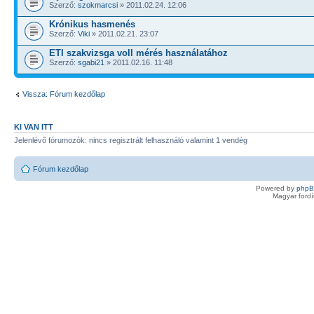
Szerző:
szokmarcsi
» 2011.02.24. 12:06
Krónikus hasmenés
Szerző:
Viki
» 2011.02.21. 23:07
ETI szakvizsga voll mérés használatához
Szerző:
sgabi21
» 2011.02.16. 11:48
Vissza: Fórum kezdőlap
KI VAN ITT
Jelenlévő fórumozók: nincs regisztrált felhasználó valamint 1 vendég
Fórum kezdőlap
Powered by
php
Magyar ford