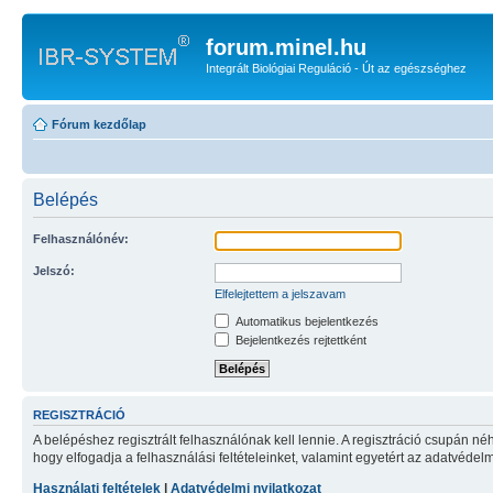
forum.minel.hu
Integrált Biológiai Reguláció - Út az egészséghez
Fórum kezdőlap
Belépés
Felhasználónév:
Jelszó:
Elfelejtettem a jelszavam
Automatikus bejelentkezés
Bejelentkezés rejtettként
REGISZTRÁCIÓ
A belépéshez regisztrált felhasználónak kell lennie. A regisztráció csupán né
hogy elfogadja a felhasználási feltételeinket, valamint egyetért az adatvédelm
Használati feltételek
|
Adatvédelmi nyilatkozat