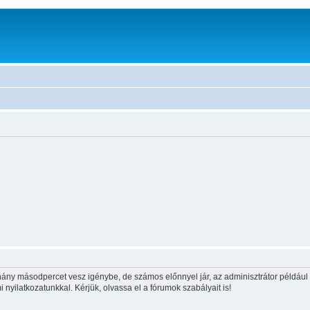
hány másodpercet vesz igénybe, de számos előnnyel jár, az adminisztrátor például í
i nyilatkozatunkkal. Kérjük, olvassa el a fórumok szabályait is!