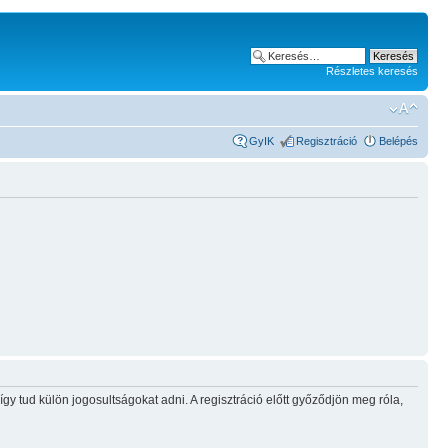
Részletes keresés
GyIK
Regisztráció
Belépés
gy tud külön jogosultságokat adni. A regisztráció előtt győződjön meg róla,