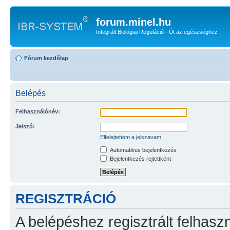
forum.minel.hu
Integrált Biológiai Reguláció - Út az egészséghez
Fórum kezdőlap
Belépés
Felhasználónév:
Jelszó:
Elfelejtettem a jelszavam
Automatikus bejelentkezés
Bejelentkezés rejtettként
REGISZTRÁCIÓ
A belépéshez regisztrált felhaszn