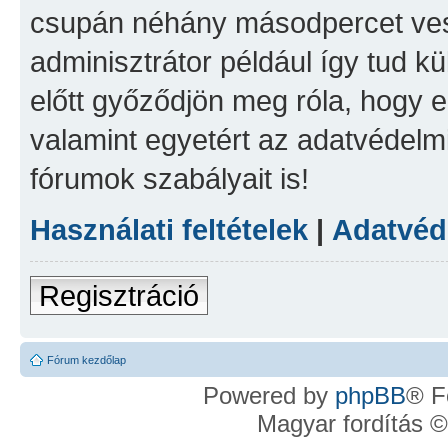
csupán néhány másodpercet vesz
adminisztrátor például így tud kü
előtt győződjön meg róla, hogy el
valamint egyetért az adatvédelmi
fórumok szabályait is!
Használati feltételek
|
Adatvéde
Regisztráció
Fórum kezdőlap
Powered by
phpBB
® F
Magyar fordítás 