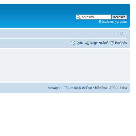
Részletes keresés
GyIK
Regisztráció
Belépés
A csapat
•
Fórum sütik törlése
• Időzóna: UTC + 1 óra