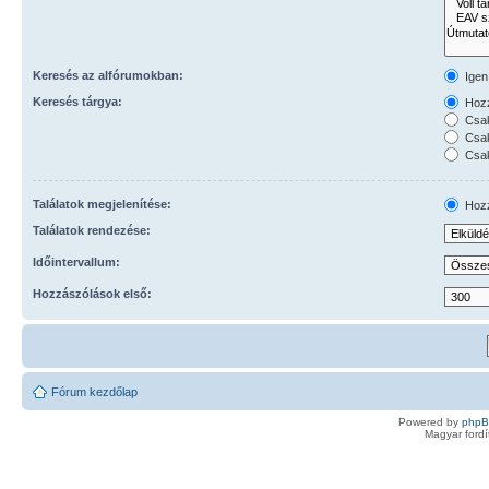
Keresés az alfórumokban:
Igen
Keresés tárgya:
Hozz
Csak
Csak
Csak
Találatok megjelenítése:
Hozz
Találatok rendezése:
Időintervallum:
Hozzászólások első:
Fórum kezdőlap
Powered by
php
Magyar ford