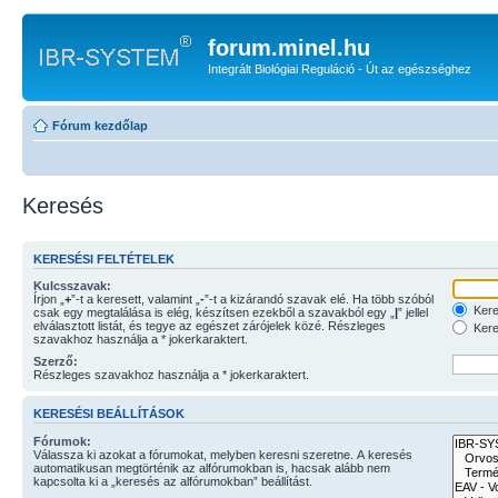
forum.minel.hu
Integrált Biológiai Reguláció - Út az egészséghez
Fórum kezdőlap
Keresés
KERESÉSI FELTÉTELEK
Kulcsszavak:
Írjon „
+
”-t a keresett, valamint „
-
”-t a kizárandó szavak elé. Ha több szóból
Kere
csak egy megtalálása is elég, készítsen ezekből a szavakból egy „
|
” jellel
elválasztott listát, és tegye az egészet zárójelek közé. Részleges
Kere
szavakhoz használja a * jokerkaraktert.
Szerző:
Részleges szavakhoz használja a * jokerkaraktert.
KERESÉSI BEÁLLÍTÁSOK
Fórumok:
Válassza ki azokat a fórumokat, melyben keresni szeretne. A keresés
automatikusan megtörténik az alfórumokban is, hacsak alább nem
kapcsolta ki a „keresés az alfórumokban” beállítást.