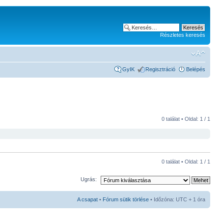
Részletes keresés
GyIK
Regisztráció
Belépés
0 találat • Oldal:
1
/
1
0 találat • Oldal:
1
/
1
Ugrás:
A csapat
•
Fórum sütik törlése
• Időzóna: UTC + 1 óra