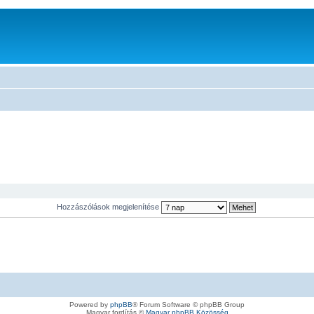
Hozzászólások megjelenítése
Powered by
phpBB
® Forum Software © phpBB Group
Magyar fordítás ©
Magyar phpBB Közösség