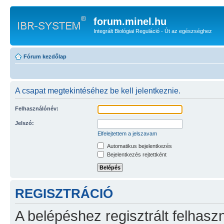
forum.minel.hu
Integrált Biológiai Reguláció - Út az egészséghez
Fórum kezdőlap
A csapat megtekintéséhez be kell jelentkeznie.
Felhasználónév:
Jelszó:
Elfelejtettem a jelszavam
Automatikus bejelentkezés
Bejelentkezés rejtettként
REGISZTRÁCIÓ
A belépéshez regisztrált felhaszn