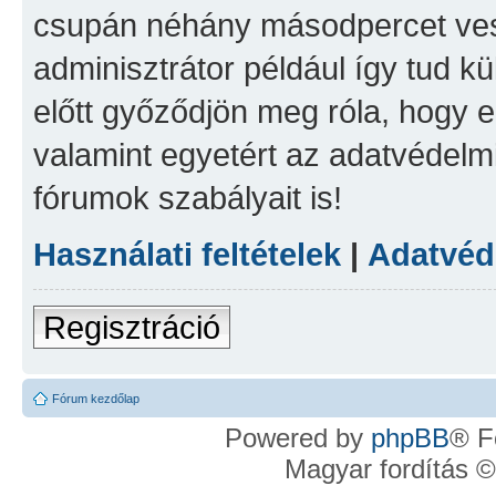
csupán néhány másodpercet vesz
adminisztrátor például így tud kü
előtt győződjön meg róla, hogy el
valamint egyetért az adatvédelmi
fórumok szabályait is!
Használati feltételek
|
Adatvéde
Regisztráció
Fórum kezdőlap
Powered by
phpBB
® F
Magyar fordítás 