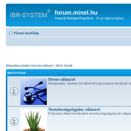
forum.minel.hu
Integrált Biológiai Reguláció - Út az egészséghez
Fórum kezdőlap
Megválaszolatlan hozzászólások
•
Aktív témák
IBR-SYSTEM
Orvos válaszol
Betegségek, tünetek kezelésével kapcsolatos kérdések é
Természetgyógyász válaszol
E fórumon feltett kérdéseket természetgyógyászok válasz