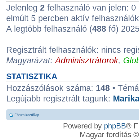
Jelenleg
2
felhasználó van jelen: 0 r
elmúlt 5 percben aktív felhasználók
A legtöbb felhasználó (
488
fő) 2025.
Regisztrált felhasználók: nincs regi
Magyarázat:
Adminisztrátorok
,
Glo
STATISZTIKA
Hozzászólások száma:
148
• Témá
Legújabb regisztrált tagunk:
Marik
Fórum kezdőlap
Powered by
phpBB
® F
Magyar fordítás 