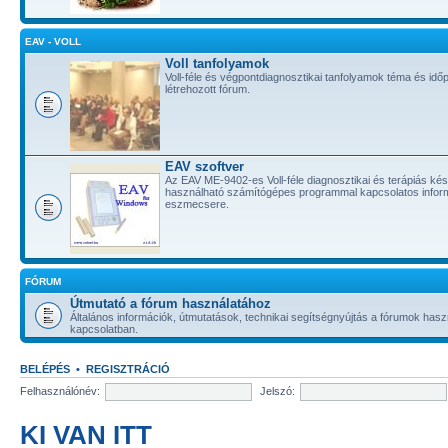
EAV - VOLL
Voll tanfolyamok
Voll-féle és végpontdiagnosztikai tanfolyamok téma és id
létrehozott fórum.
EAV szoftver
Az EAV ME-9402-es Voll-féle diagnosztikai és terápiás ké
használható számítógépes programmal kapcsolatos infor
eszmecsere.
FÓRUM
Útmutató a fórum használatához
Általános információk, útmutatások, technikai segítségnyújtás a fórumok hasz
kapcsolatban.
BELÉPÉS
•
REGISZTRÁCIÓ
Felhasználónév:
Jelszó:
KI VAN ITT