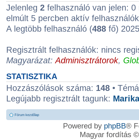
Jelenleg
2
felhasználó van jelen: 0 r
elmúlt 5 percben aktív felhasználók
A legtöbb felhasználó (
488
fő) 2025.
Regisztrált felhasználók: nincs regi
Magyarázat:
Adminisztrátorok
,
Glo
STATISZTIKA
Hozzászólások száma:
148
• Témá
Legújabb regisztrált tagunk:
Marik
Fórum kezdőlap
Powered by
phpBB
® F
Magyar fordítás 