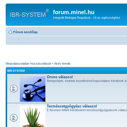
forum.minel.hu
Integrált Biológiai Reguláció - Út az egészséghez
Fórum kezdőlap
Megválaszolatlan hozzászólások
•
Aktív témák
IBR-SYSTEM
Orvos válaszol
Betegségek, tünetek kezelésével kapcsolatos kérdések é
Természetgyógyász válaszol
E fórumon feltett kérdéseket természetgyógyászok válasz