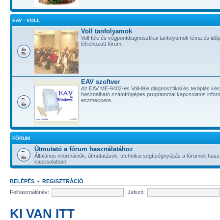
EAV - VOLL
Voll tanfolyamok
Voll-féle és végpontdiagnosztikai tanfolyamok téma és id
létrehozott fórum.
EAV szoftver
Az EAV ME-9402-es Voll-féle diagnosztikai és terápiás ké
használható számítógépes programmal kapcsolatos infor
eszmecsere.
FÓRUM
Útmutató a fórum használatához
Általános információk, útmutatások, technikai segítségnyújtás a fórumok hasz
kapcsolatban.
BELÉPÉS
•
REGISZTRÁCIÓ
Felhasználónév:
Jelszó:
KI VAN ITT